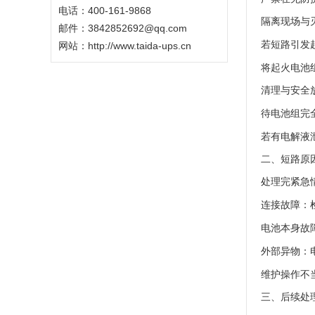
电话：400-161-9868
隔离现场与
邮件：3842852692@qq.com
若短路引发
网站：
http://www.taida-ups.cn
将起火电池
清理与安全
待电池组完
若有电解液
二、短路原
处理完紧急
连接故障
：
电池本身故
外部异物
：
维护操作不
三、后续处