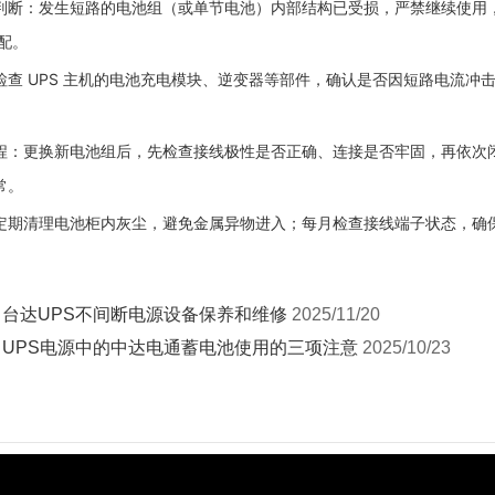
判断
：发生短路的电池组（或单节电池）内部结构已受损，
严禁继续使用
匹配。
检查 UPS 主机的电池充电模块、逆变器等部件，确认是否因短路电流
程
：更换新电池组后，先检查接线极性是否正确、连接是否牢固，再依次闭
常。
定期清理电池柜内灰尘，避免金属异物进入；每月检查接线端子状态，确
：
台达UPS不间断电源设备保养和维修
2025/11/20
：
UPS电源中的中达电通蓄电池使用的三项注意
2025/10/23