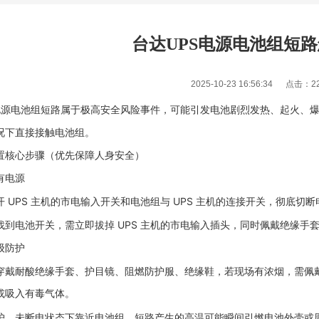
台达UPS电源电池组短
2025-10-23 16:56:34 点击：
2
电源
电池组短路属于
极高安全风险事件
，可能引发电池剧烈发热、起火、
况下直接接触电池组。
置核心步骤（优先保障人身安全）
有电源
 UPS 主机的
市电输入开关
和
电池组与 UPS 主机的连接开关
，彻底切断
找到电池开关，需立即拔掉 UPS 主机的市电输入插头，同时佩戴绝缘手
级防护
穿戴
耐酸绝缘手套、护目镜、阻燃防护服、绝缘鞋
，若现场有浓烟，需佩
或吸入有毒气体。
1
护、未断电状态下靠近电池组，短路产生的高温可能瞬间引燃电池外壳或