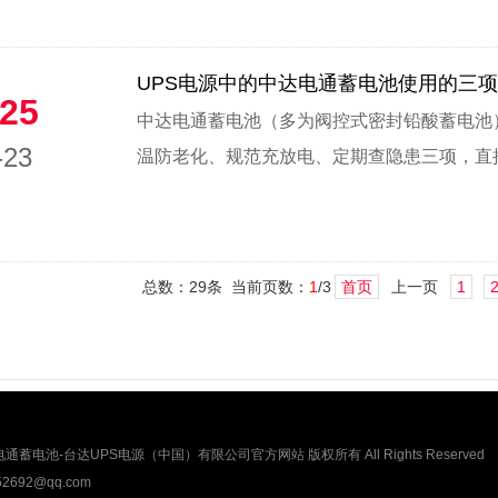
UPS电源中的中达电通蓄电池使用的三
25
中达电通蓄电池（多为阀控式密封铅酸蓄电池）
-23
温防老化、规范充放电、定期查隐患三项，直接决
总数：29条 当前页数：
1
/3
首页
上一页
1
蓄电池-台达UPS电源（中国）有限公司官方网站 版权所有 All Rights Reserved
692@qq.com